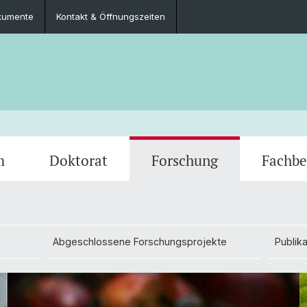
kumente
Kontakt & Öffnungszeiten
m
Doktorat
Forschung
Fachbe
Veranstaltungen
Masterarbeiten
Abgeschlossene Forschungsprojekte
Fachgruppe
Prakti
Publik
Kontak
Abgeschlossene Forschungsprojekte
Publik