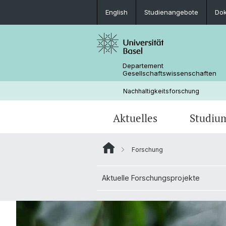
English
Studienangebote
Do
Departement
Gesellschaftswissenschaften
Nachhaltigkeitsforschung
Aktuelles
Studiu
Forschung
News
Lehrangebot
Doktorierende & Projekte
Aktuelle Forschungsprojekte
Personen
Aktuelle Forschungsprojekte
Dokumente