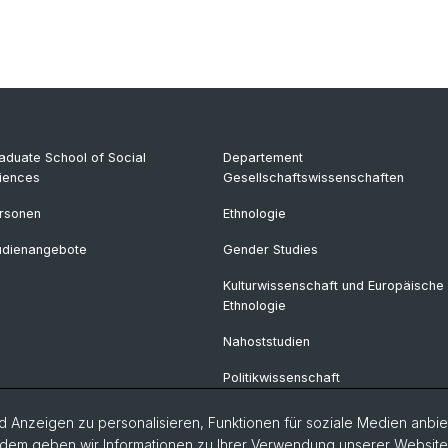
aduate School of Social
Departement
iences
Gesellschaftswissenschaften
rsonen
Ethnologie
udienangebote
Gender Studies
Kulturwissenschaft und Europäische
Ethnologie
Nahoststudien
Politikwissenschaft
Soziologie
 Anzeigen zu personalisieren, Funktionen für soziale Medien anbiet
dem geben wir Informationen zu Ihrer Verwendung unserer Website a