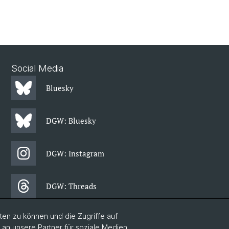
Social Media
Bluesky
DGW: Bluesky
DGW: Instagram
DGW: Threads
en zu können und die Zugriffe auf
DGW: Facebook
n unsere Partner für soziale Medien,