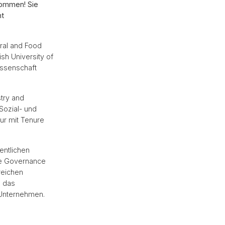
kommen! Sie
nt
ural and Food
sh University of
wissenschaft
stry and
Sozial- und
ur mit Tenure
entlichen
ale Governance
reichen
n das
 Unternehmen.