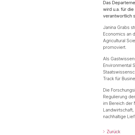
Das Departemen
wird u.a. für d
verantwortlich s
Janina Grabs stu
Economics an de
Agricultural Sci
promoviert.
Als Gastwissens
Environmental S
Staatswissensch
Track für Busin
Die Forschungsi
Regulierung der
im Bereich der 
Landwirtschaft,
nachhaltige Li
Zurück