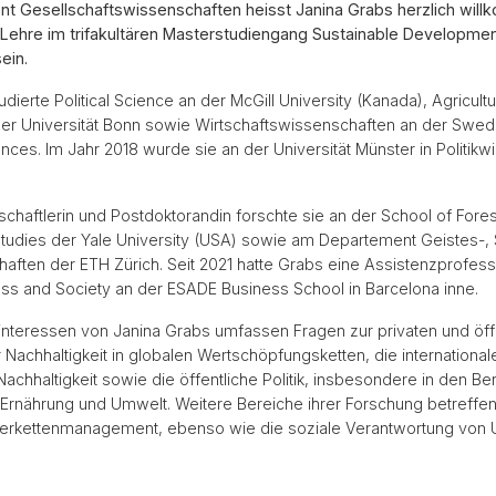
t Gesellschaftswissenschaften heisst Janina Grabs herzlich will
ie Lehre im trifakultären Masterstudiengang Sustainable Developme
ein.
dierte Political Science an der McGill University (Kanada), Agricult
r Universität Bonn sowie Wirtschaftswissenschaften an der Swedi
ences. Im Jahr 2018 wurde sie an der Universität Münster in Politik
chaftlerin und Postdoktorandin forschte sie an der School of Fore
tudies der Yale University (USA) sowie am Departement Geistes-, 
aften der ETH Zürich. Seit 2021 hatte Grabs eine Assistenzprofess
ess and Society an der ESADE Business School in Barcelona inne.
nteressen von Janina Grabs umfassen Fragen zur privaten und öff
 Nachhaltigkeit in globalen Wertschöpfungsketten, die internation
Nachhaltigkeit sowie die öffentliche Politik, insbesondere in den Be
 Ernährung und Umwelt. Weitere Bereiche ihrer Forschung betreffe
eferkettenmanagement, ebenso wie die soziale Verantwortung von