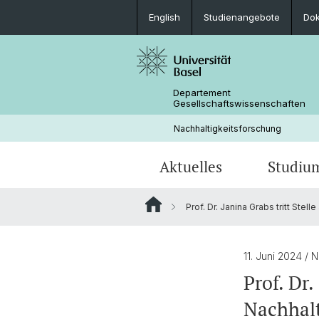
English
Studienangebote
Do
Departement
Gesellschaftswissenschaften
Nachhaltigkeitsforschung
Aktuelles
Studiu
Prof. Dr. Janina Grabs tritt Stel
News
Lehrangebot
Doktorierende & Projekte
Aktuelle Forschungsprojekte
Personen
Dokumente
11. Juni 2024
/ 
Prof. Dr.
Nachhalt