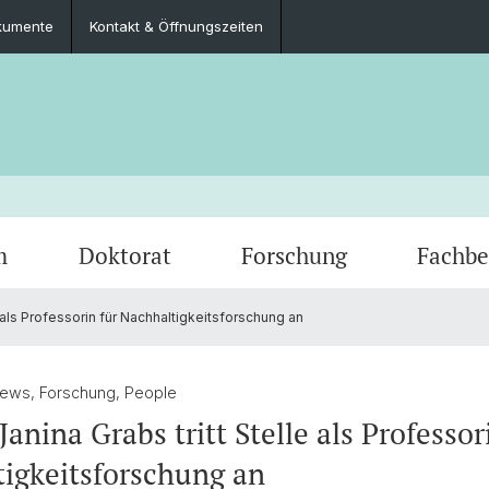
kumente
Kontakt & Öffnungszeiten
m
Doktorat
Forschung
Fachbe
le als Professorin für Nachhaltigkeitsforschung an
Veranstaltungen
Masterarbeiten
Abgeschlossene Forschungsprojekte
Fachgruppe
Prakti
Publik
Kontak
News, Forschung, People
 Janina Grabs tritt Stelle als Professor
igkeitsforschung an